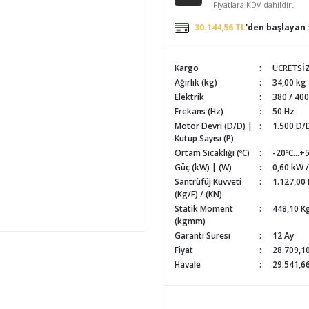
Fiyatlara KDV dahildir.
30.144,56 TL
'den başlayan 
Kargo
ÜCRETSİ
Ağırlık (kg)
34,00 kg
Elektrik
380 / 400
Frekans (Hz)
50 Hz
Motor Devri (D/D) |
1.500 D/D
Kutup Sayısı (P)
Ortam Sıcaklığı (ºC)
-20ºC...+
Güç (kW) | (W)
0,60 kW 
Santrüfüj Kuvveti
1.127,00 
(Kg/F) / (KN)
Statik Moment
448,10 
(kgmm)
Garanti Süresi
12 Ay
Fiyat
28.709,1
Havale
29.541,66