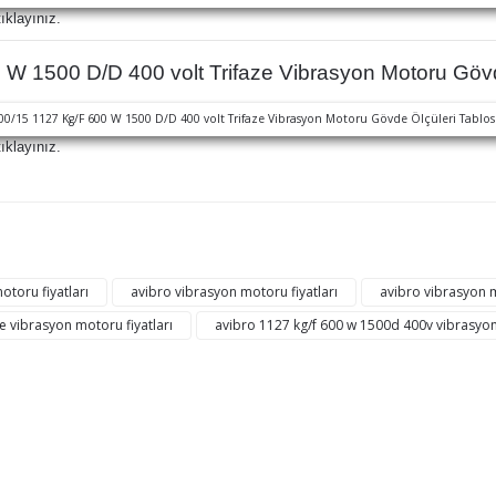
ıklayınız.
W 1500 D/D 400 volt Trifaze Vibrasyon Motoru Gövde
ıklayınız.
ğer konularda yetersiz gördüğünüz noktaları öneri formunu kullanarak tarafı
Bu ürüne ilk yorumu siz yapın!
otoru fiyatları
avibro vibrasyon motoru fiyatları
avibro vibrasyon 
ze vibrasyon motoru fiyatları
avibro 1127 kg/f 600 w 1500d 400v vibrasyo
Yorum Yaz