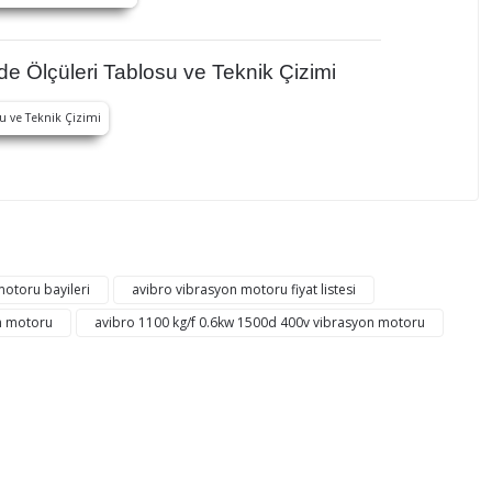
 Ölçüleri Tablosu ve Teknik Çizimi
mıza iletebilirsiniz.
motoru bayileri
avibro vibrasyon motoru fiyat listesi
n motoru
avibro 1100 kg/f 0.6kw 1500d 400v vibrasyon motoru