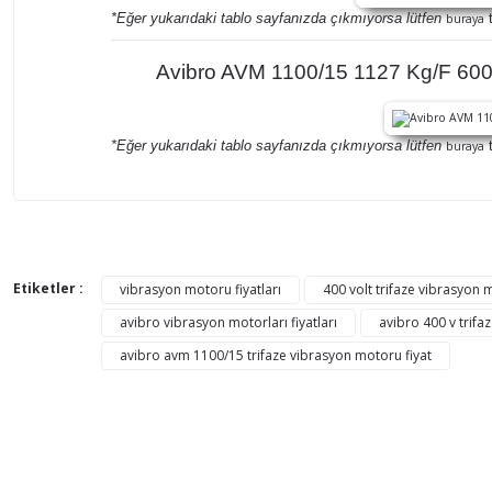
*Eğer yukarıdaki tablo sayfanızda çıkmıyorsa lütfen
t
buraya
Avibro AVM 1100/15 1127 Kg/F 600 
*Eğer yukarıdaki tablo sayfanızda çıkmıyorsa lütfen
t
buraya
Bu ürünün fiyat bilgisi, resim, ürün açıklamalarında ve di
Görüş ve önerileriniz için teşekkür ederiz.
Etiketler :
vibrasyon motoru fiyatları
400 volt trifaze vibrasyon m
avibro vibrasyon motorları fiyatları
avibro 400 v trifa
Ürün resmi kalitesiz, bozuk veya görüntülenemiyor.
avibro avm 1100/15 trifaze vibrasyon motoru fiyat
Ürün açıklamasında eksik bilgiler bulunuyor.
Ürün bilgilerinde hatalar bulunuyor.
Ürün fiyatı diğer sitelerden daha pahalı.
Bu ürüne benzer farklı alternatifler olmalı.