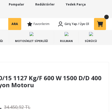
Pompalar
Redüktörler
Yedek Parça
ARA
Favorilerim
Giriş Yap
/
Üye Ol
ĞI
MOTOSİKLET SİPERLİĞİ
RULMAN
SÜRÜCÜ
/15 1127 Kg/F 600 W 1500 D/D 400
syon Motoru
L
34.450,92 TL