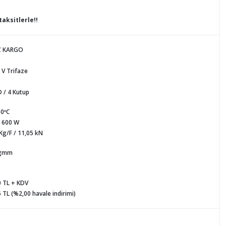
taksitlerle!!
Z KARGO
 V Trifaze
 / 4 Kutup
50ºC
/ 600 W
Kg/F / 11,05 kN
Kgmm
0 TL + KDV
 TL (%2,00 havale indirimi)