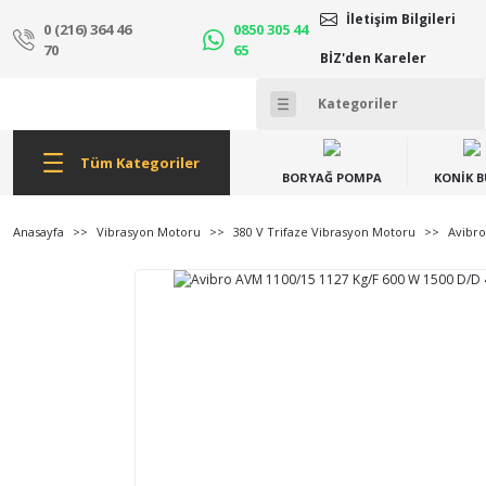
İletişim Bilgileri
0 (216) 364 46
0850 305 44
70
65
BİZ'den Kareler
Tüm Kategoriler
BORYAĞ POMPA
KONİK 
Anasayfa
Vibrasyon Motoru
380 V Trifaze Vibrasyon Motoru
Avibro