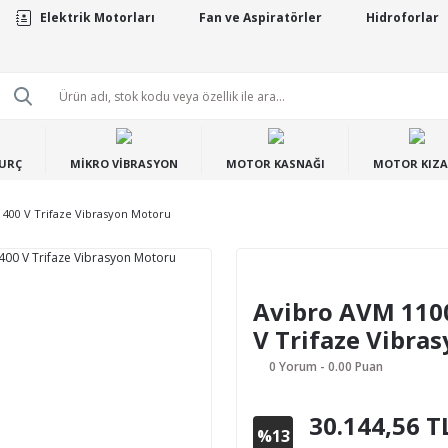
Elektrik Motorları
Fan ve Aspiratörler
Hidroforlar
BURÇ
MİKRO VİBRASYON
MOTOR KASNAĞI
MOTOR KIZA
 400 V Trifaze Vibrasyon Motoru
Avibro AVM 1100
V Trifaze Vibra
0 Yorum - 0.00 Puan
30.144,56 T
%13