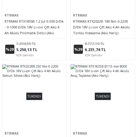
RTRMAX
RTRMAX
RTRMAX RTX1855B 1.2 Jul 0-300 D/Dk
RTRMAX RTX2022B 180 Nm 0-2200
- 0-1000 D/Dk 18V Li-ion Çift Akü 4
D/Dk 18V Li-ion Çift Akü 4 Ah Akülü
Ah Akülü Pnömatik Delici (Akü
Torklu Vidalama (Akü Hariç)
Hariç)
7.394,55 TL
8.777,10 TL
%29
%29
5.250,13 TL
6.231,74 TL
KDV Dahildir
KDV Dahildir
TÜKENDİ
TÜKENDİ
RTRMAX
RTRMAX