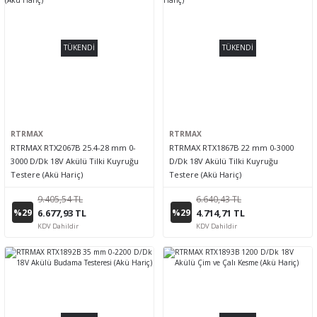
TÜKENDİ
TÜKENDİ
RTRMAX
RTRMAX
RTRMAX RTX2067B 25.4-28 mm 0-
RTRMAX RTX1867B 22 mm 0-3000
3000 D/Dk 18V Akülü Tilki Kuyruğu
D/Dk 18V Akülü Tilki Kuyruğu
Testere (Akü Hariç)
Testere (Akü Hariç)
9.405,54 TL
6.640,43 TL
%29
%29
6.677,93 TL
4.714,71 TL
KDV Dahildir
KDV Dahildir