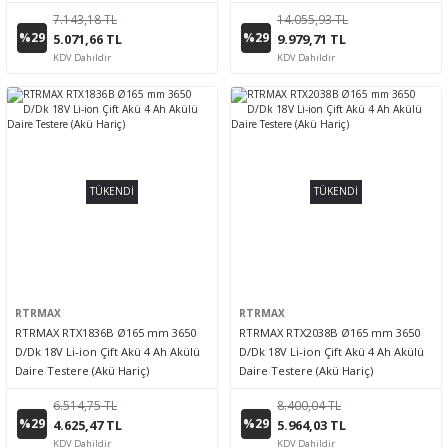
7.143,18 TL
14.055,93 TL
%29
%29
5.071,66 TL
9.979,71 TL
KDV Dahildir
KDV Dahildir
TÜKENDİ
TÜKENDİ
RTRMAX
RTRMAX
RTRMAX RTX1836B Ø165 mm 3650
RTRMAX RTX2038B Ø165 mm 3650
D/Dk 18V Li-ion Çift Akü 4 Ah Akülü
D/Dk 18V Li-ion Çift Akü 4 Ah Akülü
Daire Testere (Akü Hariç)
Daire Testere (Akü Hariç)
6.514,75 TL
8.400,04 TL
%29
%29
4.625,47 TL
5.964,03 TL
KDV Dahildir
KDV Dahildir