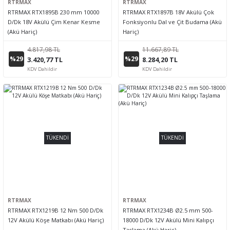
RTRMAX
RTRMAX
RTRMAX RTX1895B 230 mm 10000
RTRMAX RTX1897B 18V Akülü Çok
D/Dk 18V Akülü Çim Kenar Kesme
Fonksiyonlu Dal ve Çit Budama (Akü
(Akü Hariç)
Hariç)
4.817,98 TL
11.667,89 TL
%29
%29
3.420,77 TL
8.284,20 TL
KDV Dahildir
KDV Dahildir
TÜKENDİ
TÜKENDİ
RTRMAX
RTRMAX
RTRMAX RTX1219B 12 Nm 500 D/Dk
RTRMAX RTX1234B Ø2.5 mm 500-
12V Akülü Köşe Matkabı (Akü Hariç)
18000 D/Dk 12V Akülü Mini Kalıpçı
Taşlama (Akü Hariç)