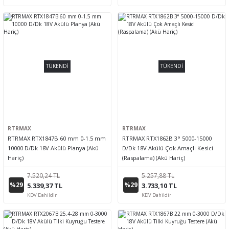
TÜKENDİ
TÜKENDİ
RTRMAX
RTRMAX
RTRMAX RTX1847B 60 mm 0-1.5 mm
RTRMAX RTX1862B 3° 5000-15000
10000 D/Dk 18V Akülü Planya (Akü
D/Dk 18V Akülü Çok Amaçlı Kesici
Hariç)
(Raspalama) (Akü Hariç)
7.520,24 TL
5.257,88 TL
%29
%29
5.339,37 TL
3.733,10 TL
KDV Dahildir
KDV Dahildir