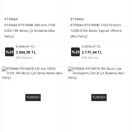
RTRMAX
RTRMAX
RTRMAX RTX1894B 440 mm 1100
RTRMAX RTX1890B 110/210 km/s
D/Dk 18V Akülü Çit Budama (Akü
12000 D/Dk Akülü Yaprak Üfleme
Hariç)
(Akü Hariç)
5.446,41 TL
3.058,37 TL
%29
%29
3.866,95 TL
2.171,44 TL
KDV Dahildir
KDV Dahildir
TÜKENDİ
TÜKENDİ