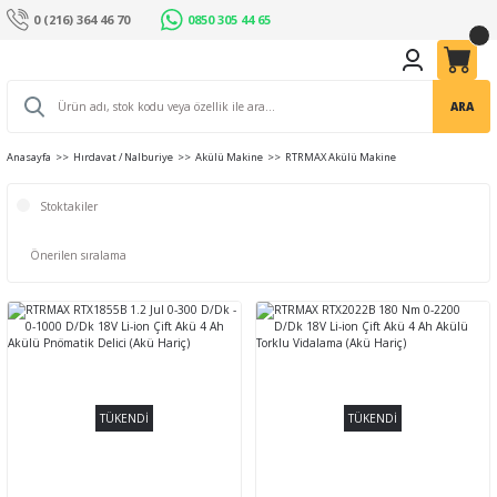
0 (216) 364 46 70
0850 305 44 65
ARA
Anasayfa
Hırdavat / Nalburiye
Akülü Makine
RTRMAX Akülü Makine
Stoktakiler
TÜKENDİ
TÜKENDİ