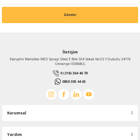
Gönder
İletişim
Esenşehir Mahallesi İMES Sanayi Sitesi E Blok 504 Sokak No:53 Y.Dudullu 34776
Ümraniye İSTANBUL
0 (216) 364 46 70
0850 305 44 65
Kurumsal
Yardım