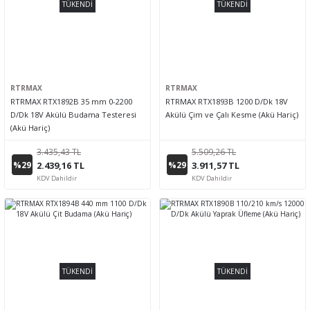
TÜKENDİ
TÜKENDİ
RTRMAX
RTRMAX
RTRMAX RTX1892B 35 mm 0-2200
RTRMAX RTX1893B 1200 D/Dk 18V
D/Dk 18V Akülü Budama Testeresi
Akülü Çim ve Çalı Kesme (Akü Hariç)
(Akü Hariç)
3.435,43 TL
5.509,26 TL
%29
%29
2.439,16 TL
3.911,57 TL
KDV Dahildir
KDV Dahildir
TÜKENDİ
TÜKENDİ