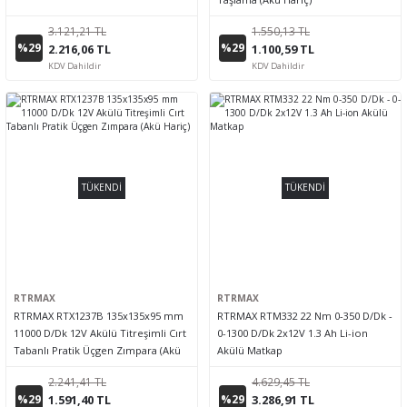
3.121,21 TL
1.550,13 TL
%29
%29
2.216,06 TL
1.100,59 TL
KDV Dahildir
KDV Dahildir
TÜKENDİ
TÜKENDİ
RTRMAX
RTRMAX
RTRMAX RTX1237B 135x135x95 mm
RTRMAX RTM332 22 Nm 0-350 D/Dk -
11000 D/Dk 12V Akülü Titreşimli Cırt
0-1300 D/Dk 2x12V 1.3 Ah Li-ion
Tabanlı Pratik Üçgen Zımpara (Akü
Akülü Matkap
Hariç)
2.241,41 TL
4.629,45 TL
%29
%29
1.591,40 TL
3.286,91 TL