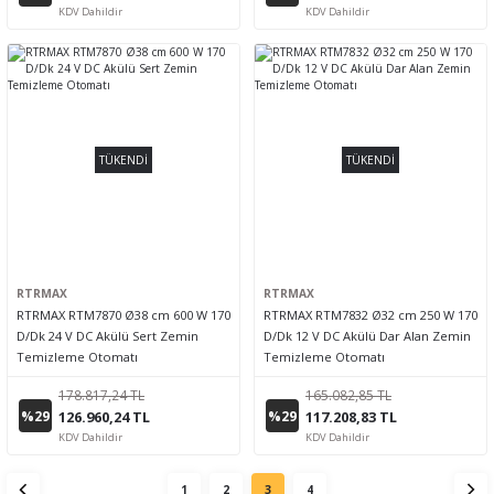
KDV Dahildir
KDV Dahildir
TÜKENDİ
TÜKENDİ
RTRMAX
RTRMAX
RTRMAX RTM7870 Ø38 cm 600 W 170
RTRMAX RTM7832 Ø32 cm 250 W 170
D/Dk 24 V DC Akülü Sert Zemin
D/Dk 12 V DC Akülü Dar Alan Zemin
Temizleme Otomatı
Temizleme Otomatı
178.817,24 TL
165.082,85 TL
%29
%29
126.960,24 TL
117.208,83 TL
KDV Dahildir
KDV Dahildir
1
2
3
4