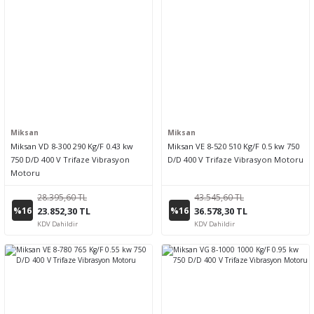
Miksan
Miksan
Miksan VD 8-300 290 Kg/F 0.43 kw
Miksan VE 8-520 510 Kg/F 0.5 kw 750
750 D/D 400 V Trifaze Vibrasyon
D/D 400 V Trifaze Vibrasyon Motoru
Motoru
28.395,60 TL
43.545,60 TL
%16
%16
23.852,30 TL
36.578,30 TL
KDV Dahildir
KDV Dahildir