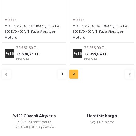
Miksan
Miksan
Miksan VD 10 - 460 460 Kg/F 0.3 kw
Miksan VD 10 - 600 600 Kg/F 0.3 kw
600 D/D 400 V Trifaze Vibrasyon
600 D/D 400 V Trifaze Vibrasyon
Motoru
Motoru
30.567,60 TL
32.256,00 TL
%16
%16
25.676,78 TL
27.095,04 TL
KDV Dahildir
KDV Dahildir
1
2
%100 Güvenli Alışveriş
Ücretsiz Kargo
256Bit SSL sertifikası ile
Şeçili Ürünlerde
tüm siparişleriniz güvende.